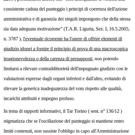
consistente caduta del punteggio i principi di coerenza dell'azione
amministrativa e di garanzia dei singoli impongono che della stessa
sia data adeguata motivazione” (T.A.R. Liguria, Sez. I, 16.5.2005,
n. 3787 ),
l'eventuale ricorrente ha l'onere di
offrire elementi di
giudizio idonei a fornire il principio di prova di una macroscopica
irragionevolezza o della carenza di presupposti
, non potendo
limitarsi a rilevare contraddittorietà dell'impugnato giudizio con le
valutazioni espresse dagli organi inferiori e dall'altro, evitando di
rilevare la generica inadeguatezza del voto rispetto alle qualità,
incarichi attribuiti e impegno profuso.
In tema di rapporti informativi, il Tar Torino ( sent. n° 136/12 )
stigmatizza che se l'oscillazione del punteggio si mantiene entro
limiti contenuti, non sussiste l'obbligo in capo all'Amministrazione