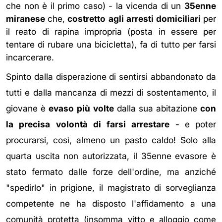
che non è il primo caso) - la vicenda di un
35enne
miranese
che,
costretto
agli
arresti
domiciliari
per
il reato di rapina impropria (posta in essere per
tentare di rubare una bicicletta), fa di tutto per farsi
incarcerare.
Spinto dalla disperazione di sentirsi abbandonato da
tutti e dalla mancanza di mezzi di sostentamento, il
giovane è
evaso
più
volte
dalla sua abitazione
con
la
precisa
volontà
di
farsi
arrestare
- e poter
procurarsi, così, almeno un pasto caldo! Solo alla
quarta uscita non autorizzata, il 35enne evasore è
stato fermato dalle forze dell'ordine, ma anziché
"spedirlo" in prigione, il magistrato di sorveglianza
competente ne ha disposto l'affidamento a una
comunità protetta (insomma
vitto e alloggio come