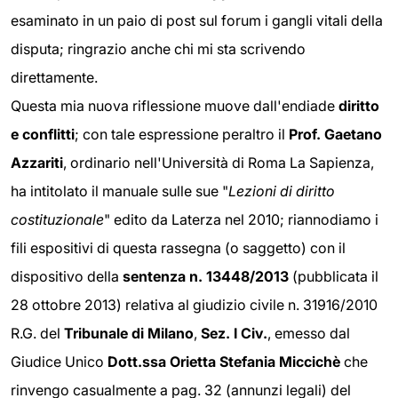
esaminato in un paio di post sul forum i gangli vitali della
disputa; ringrazio anche chi mi sta scrivendo
direttamente.
Questa mia nuova riflessione muove dall'endiade
diritto
e conflitti
; con tale espressione peraltro il
Prof. Gaetano
Azzariti
, ordinario nell'Università di Roma La Sapienza,
ha intitolato il manuale sulle sue "
Lezioni di diritto
costituzionale
" edito da Laterza nel 2010; riannodiamo i
fili espositivi di questa rassegna (o saggetto) con il
dispositivo della
sentenza n. 13448/2013
(pubblicata il
28 ottobre 2013) relativa al giudizio civile n. 31916/2010
R.G. del
Tribunale di Milano
,
Sez. I Civ.
, emesso dal
Giudice Unico
Dott.ssa Orietta Stefania Miccichè
che
rinvengo casualmente a pag. 32 (annunzi legali) del