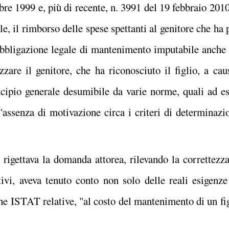
tobre 1999 e, più di recente, n. 3991 del 19 febbraio 201
ale, il rimborso delle spese spettanti al genitore che ha
'obbligazione legale di mantenimento imputabile anche a
zzare il genitore, che ha riconosciuto il figlio, a cau
ncipio generale desumibile da varie norme, quali ad e
l'assenza di motivazione circa i
criteri di determinazi
 rigettava la domanda attorea, rilevando la correttezza
tativi, aveva tenuto conto non solo delle reali esigen
che ISTAT relative, "al costo del mantenimento di un figl