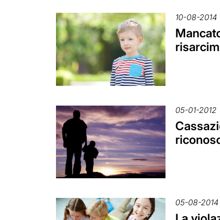
10-08-2014
Mancato 
risarcim
05-01-2012
Cassazio
riconos
05-08-2014
La viola