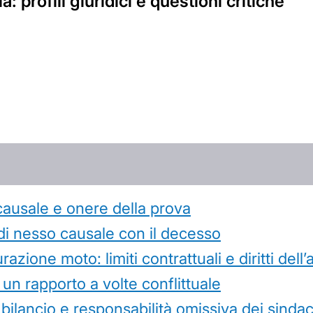
a: profili giuridici e questioni critiche
causale e onere della prova
di nesso causale con il decesso
azione moto: limiti contrattuali e diritti dell
 un rapporto a volte conflittuale
 bilancio e responsabilità omissiva dei sindac