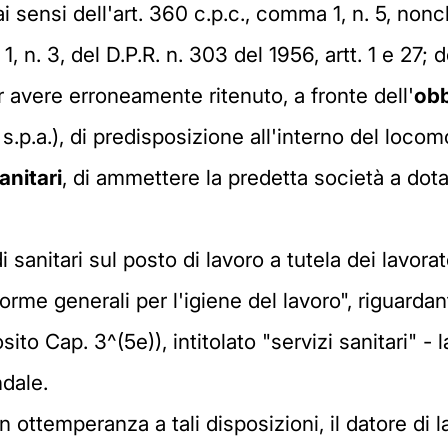
i sensi dell'art. 360 c.p.c., comma 1, n. 5, non
1, n. 3, del D.P.R. n. 303 del 1956, artt. 1 e 27; 
r avere erroneamente ritenuto, a fronte dell'
obb
 s.p.a.), di predisposizione all'interno del loco
anitari
, di ammettere la predetta società a dota
anitari sul posto di lavoro a tutela dei lavorator
orme generali per l'igiene del lavoro", riguardan
osito Cap. 3^(5e)), intitolato "servizi sanitari" 
ndale.
on ottemperanza a tali disposizioni, il datore d