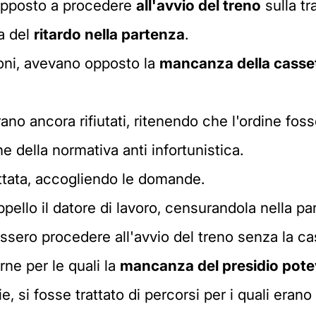
pposto a procedere
all'avvio del treno
sulla t
sa del
ritardo nella partenza
.
ioni, avevano opposto la
mancanza della casset
rano ancora rifiutati, ritenendo che l'ordine fos
ne della normativa anti infortunistica.
pettata, accogliendo le domande.
pello il datore di lavoro, censurandola nella p
ssero procedere all'avvio del treno senza la ca
rne per le quali la
mancanza del presidio potev
 si fosse trattato di percorsi per i quali erano