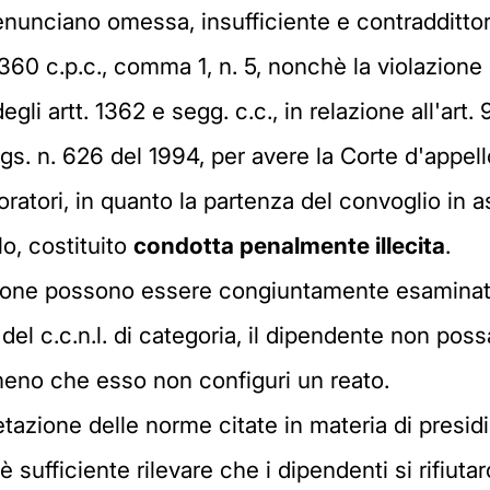
 denunciano omessa, insufficiente e contradditt
 360 c.p.c., comma 1, n. 5, nonchè la violazione 
degli artt. 1362 e segg. c.c., in relazione all'art
Lgs. n. 626 del 1994, per avere la Corte d'appel
lavoratori, in quanto la partenza del convoglio in
lo, costituito
condotta penalmente illecita
.
sione possono essere congiuntamente esaminati, 
94 del c.c.n.l. di categoria, il dipendente non pos
a meno che esso non configuri un reato.
tazione delle norme citate in materia di presidi 
è sufficiente rilevare che i dipendenti si rifiutar