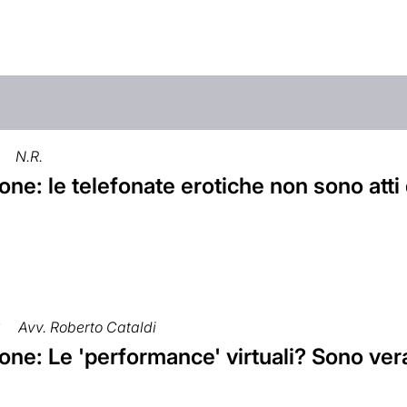
N.R.
ne: le telefonate erotiche non sono atti 
6
Avv. Roberto Cataldi
ne: Le 'performance' virtuali? Sono ver