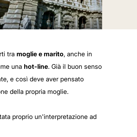
ti tra
moglie e marito
, anche in
come una
hot-line
. Già il buon senso
nte, e così deve aver pensato
one della propria moglie.
stata proprio un'interpretazione ad