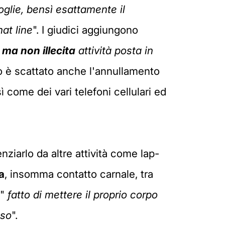
glie, bensì esattamente il
hat line
". I giudici aggiungono
 ma non illecita
attività posta in
o è scattato anche l'annullamento
 come dei vari telefoni cellulari ed
enziarlo da altre attività come lap-
a
, insomma contatto carnale, tra
 "
fatto di mettere il proprio corpo
sso
".