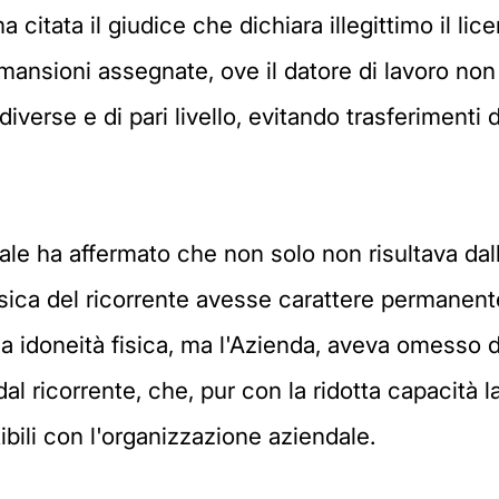
citata il giudice che dichiara illegittimo il li
 mansioni assegnate, ove il datore di lavoro non 
erse e di pari livello, evitando trasferimenti di 
riale ha affermato che non solo non risultava dal
isica del ricorrente avesse carattere permanent
a idoneità fisica, ma l'Azienda, aveva omesso d
al ricorrente, che, pur con la ridotta capacità l
ili con l'organizzazione aziendale.