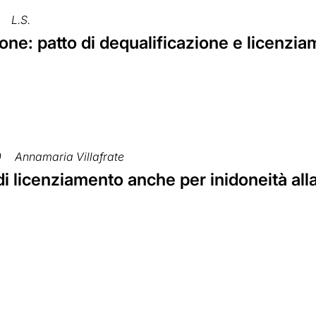
L.S.
ne: patto di dequalificazione e licenzi
0
Annamaria Villafrate
di licenziamento anche per inidoneità al