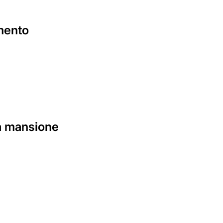
amento
la mansione