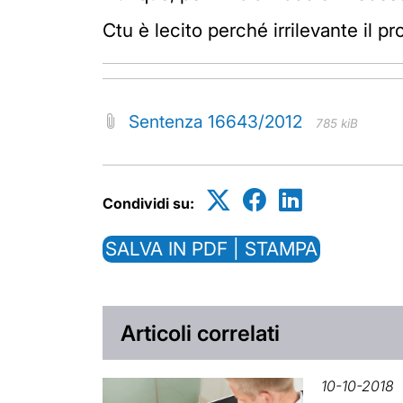
Ctu è lecito perché irrilevante il p
Sentenza 16643/2012
785 kiB
Condividi su:
SALVA IN PDF | STAMPA
Articoli correlati
10-10-2018