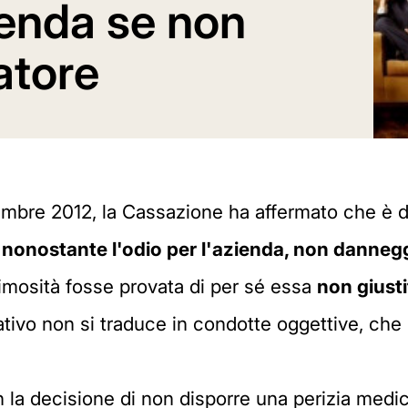
zienda se non
atore
bre 2012, la Cassazione ha affermato che è da r
,
nonostante l'odio per l'azienda, non dannegg
imosità fosse provata di per sé essa
non giusti
rativo non si traduce in condotte oggettive, che
a decisione di non disporre una perizia medica 