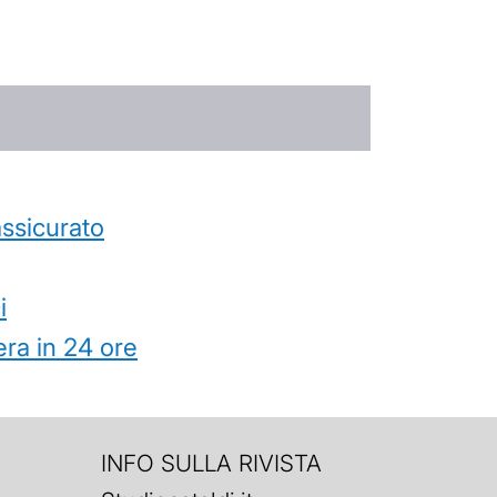
’assicurato
i
ra in 24 ore
INFO SULLA RIVISTA