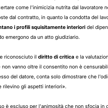
rtare come l'inimicizia nutrita dal lavoratore n
oste dal contratto, in quanto la condotta del la
tano i profili squisitamente interiori
del dipend
o emergono da un atto giudiziario.
e riconosciuto il
diritto di critica
e la valutazio
 non vanno oltre il consentito non è censurabile
cesso del datore, conta solo dimostrare che l'odi
levino gli aspetti interiori».
so è escluso per l'animosità che non sfocia in c