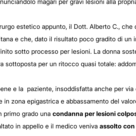
enunciandolo magari per gravi lesioni alla propri
urgo estetico appunto, il Dott. Alberto C., che
itana e che, dato il risultato poco gradito di un
 finito sotto processo per lesioni. La donna so
 era sottoposta per un ritocco quasi totale: add
ene e la paziente, insoddisfatta anche per via di
e in zona epigastrica e abbassamento del valo
in primo grado una
condanna per lesioni colpo
altato in appello e il medico veniva
assolto con