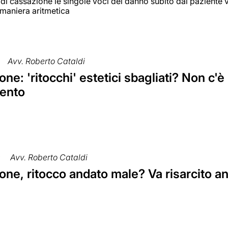
 di cassazione le singole voci del danno subito dal pazient
maniera aritmetica
Avv. Roberto Cataldi
ne: 'ritocchi' estetici sbagliati? Non c'è
mento
9
Avv. Roberto Cataldi
ne, ritocco andato male? Va risarcito an