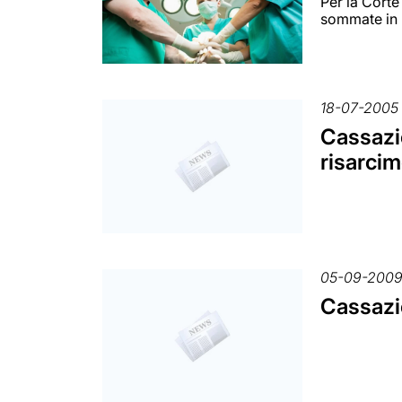
Per la Corte
sommate in 
18-07-2005
Cassazio
risarci
05-09-200
Cassazio