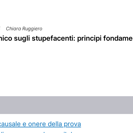
5
Chiara Ruggiero
ico sugli stupefacenti: principi fondame
causale e onere della prova