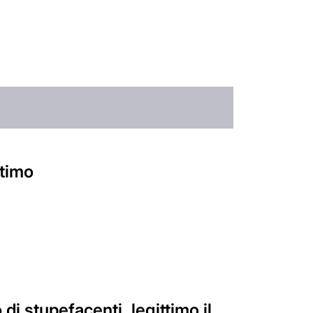
ttimo
i stupefacenti, legittimo il