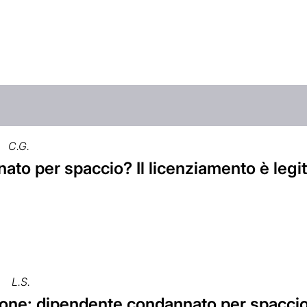
C.G.
to per spaccio? Il licenziamento è legi
L.S.
ne: dipendente condannato per spaccio d