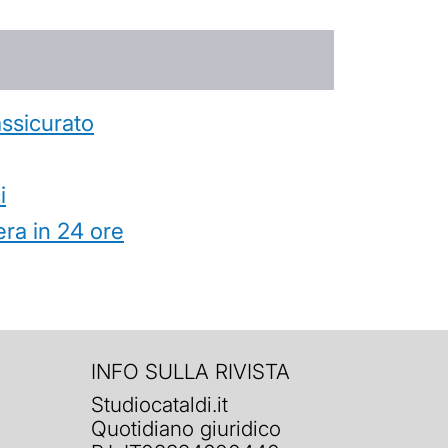
’assicurato
i
ra in 24 ore
INFO SULLA RIVISTA
Studiocataldi.it
Quotidiano giuridico