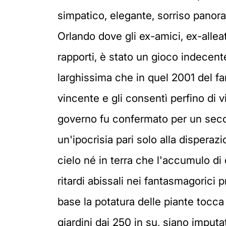
simpatico, elegante, sorriso panor
Orlando dove gli ex-amici, ex-allea
rapporti, è stato un gioco indecen
larghissima che in quel 2001 del f
vincente e gli consentì perfino di
governo fu confermato per un seco
un'ipocrisia pari solo alla disper
cielo né in terra che l'accumulo di d
ritardi abissali nei fantasmagorici 
base la potatura delle piante tocca 
giardini dai 250 in su, siano imputat