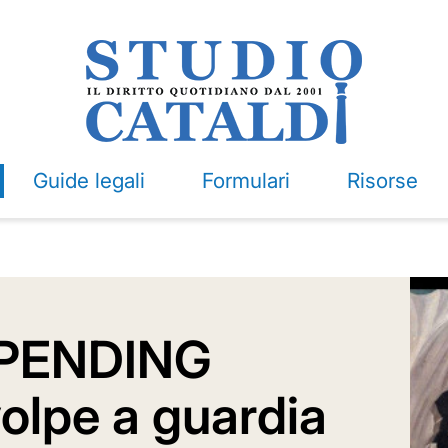
Guide legali
Formulari
Risorse
SPENDING
olpe a guardia