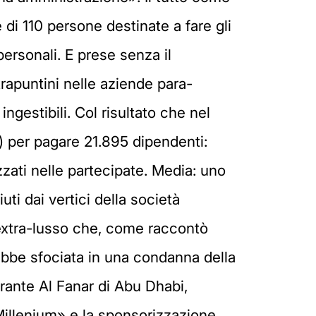
 di 110 persone destinate a fare gli
personali. E prese senza il
trapuntini nelle aziende para-
ngestibili. Col risultato che nel
%) per pagare 21.895 dipendenti:
lizzati nelle partecipate. Media: uno
uti dai vertici della società
 extra-lusso che, come raccontò
bbe sfociata in una condanna della
orante Al Fanar di Abu Dhabi,
l Millenium» e la sponsorizzazione