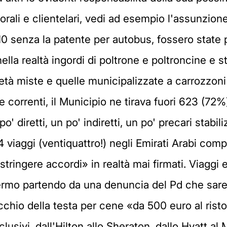
rali e clientelari, vedi ad esempio l'assunzione
110 senza la patente per autobus, fossero state 
ella realtà ingordi di poltrone e poltroncine e s
età miste e quelle municipalizzate a carrozzoni i
 correnti, il Municipio ne tirava fuori 623 (72
po' diretti, un po' indiretti, un po' precari stabi
 viaggi (ventiquattro!) negli Emirati Arabi compi
tringere accordi» in realtà mai firmati. Viaggi
lermo partendo da una denuncia del Pd che sare
cchio della testa per cene «da 500 euro al rist
lusivi, dall'Hilton allo Sheraton, dallo Hyatt a