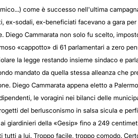
amico...) come è successo nell'ultima campagn
ti, ex-sodali, ex-beneficiati facevano a gara pe
te. Diego Cammarata non solo fu scelto, impost
amoso «cappotto» di 61 parlamentari a zero pens
 violare la legge restando insieme sindaco e pa
ndo mandato da quella stessa alleanza che pr
azione. Diego Cammarata appena eletto a Palerm
ipendenti, le voragini nei bilanci delle municipa
progetti del berlusconismo in salsa sicula e perfi
ai giardinieri della «Gesip» fino a 249 centimetri
i tutti a lui. Troppo facile, troppo comodo. Certo