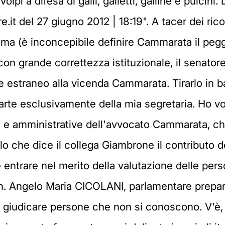
pi a difesa di galli, galletti, galline e pulcini
it del 27 giugno 2012 | 18:19". A tacer dei rico
ma (è inconcepibile definire Cammarata il peggi
 con grande correttezza istituzionale, il senat
te estraneo alla vicenda Cammarata. Tirarlo in b
rte esclusivamente della mia segretaria. Ho volu
e e amministrative dell'avvocato Cammarata, c
ello che dice il collega Giambrone il contributo
 entrare nel merito della valutazione delle per
n. Angelo Maria CICOLANI, parlamentare prepar
i giudicare persone che non si conoscono. V'è, 