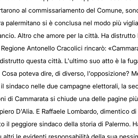
portarono al commissariamento del Comune, son
ra palermitano si è conclusa nel modo più vigl
ancio. Altro che amore per la città. Ha distrutt
n Regione Antonello Cracolici rincarò: «Cammara
strutto questa città. L'ultimo suo atto è la fu
Cosa poteva dire, di diverso, l'opposizione? M
il sindaco nelle due campagne elettorali, la sec
oni di Cammarata si chiude una delle pagine più 
piero D'Alia. E Raffaele Lombardo, dimentico di
o il peggiore sindaco della storia di Palermo. H
 altri le evidenti responsabilità della sua pess