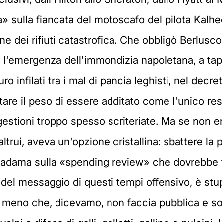
a» sulla fiancata del motoscafo del pilota Kalhe
dei rifiuti catastrofica. Che obbligò Berlusconi,
lia l'emergenza dell'immondizia napoletana, a ta
ro infilati tra i mal di pancia leghisti, nel decr
are il peso di essere additato come l'unico res
 gestioni troppo spesso scriteriate. Ma se non 
altrui, aveva un'opzione cristallina: sbattere la p
adama sulla «spending review» che dovrebbe f
i là del messaggio di questi tempi offensivo, è 
 A meno che, dicevamo, non faccia pubblica e s