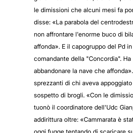
le dimissioni che alcuni mesi fa 
disse: «La parabola del centrodest
non affrontare l'enorme buco di bil
affonda». E il capogruppo del Pd i
comandante della "Concordia". Ha di
abbandonare la nave che affonda». 
sprezzanti di chi aveva appoggiato 
sospetto di brogli. «Con le dimissi
tuonò il coordinatore dell'Udc Gian
addirittura oltre: «Cammarata è stat
oggi fugge tentando di scaricare su