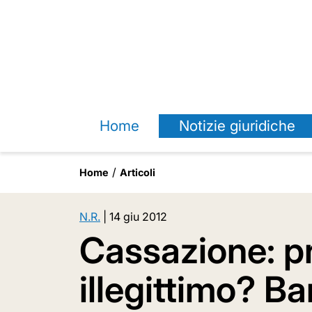
Home
Notizie giuridiche
Home
Articoli
N.R.
|
14 giu 2012
Cassazione: p
illegittimo? B