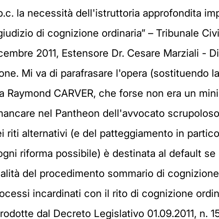
p.c. la necessità dell'istruttoria approfondita i
l giudizio di cognizione ordinaria” – Tribunale C
icembre 2011, Estensore Dr. Cesare Marziali - D
e. Mi va di parafrasare l'opera (sostituendo l
tura Raymond CARVER, che forse non era un minim
ancare nel Pantheon dell'avvocato scrupoloso. I
riti alternativi (e del patteggiamento in partico
gni riforma possibile) è destinata al default se 
alità del procedimento sommario di cognizione
rocessi incardinati con il rito di cognizione ordi
rodotte dal Decreto Legislativo 01.09.2011, n. 1