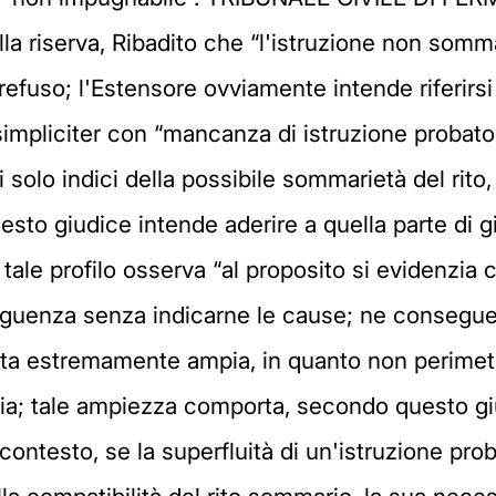
la riserva, Ribadito che “l'istruzione non somma
 refuso; l'Estensore ovviamente intende riferirsi a
 simpliciter con “mancanza di istruzione probato
 solo indici della possibile sommarietà del rit
uesto giudice intende aderire a quella parte di g
tale profilo osserva “al proposito si evidenzia 
uenza senza indicarne le cause; ne consegue c
sulta estremamente ampia, in quanto non perimetr
ria; tale ampiezza comporta, secondo questo giu
contesto, se la superfluità di un'istruzione pro