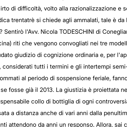
irto di difficoltà, volto alla razionalizzazione e
ica trentatrè si chiede agli ammalati, tale è da l
? Sentirò l'Avv. Nicola TODESCHINI di Coneglia
icina) riti che vengono convogliati nei tre model
paludato giudizio di cognizione ordinaria e, per l'
considerati tutti i termini e gli intertempi semi
ommati al periodo di sospensione feriale, fann
 fosse già il 2013. La giustizia è proiettata nel 
ispensabile collo di bottiglia di ogni controver
ssata a distanza anche di vari anni dalla penult
iganti attendono da anni un responso. Allora, sai