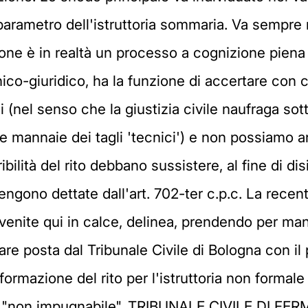
 parametro dell'istruttoria sommaria. Va sempre 
ne è in realtà un processo a cognizione pien
ico-giuridico, ha la funzione di accertare con ca
i (nel senso che la giustizia civile naufraga sott
e mannaie dei tagli 'tecnici') e non possiamo and
ribilità del rito debbano sussistere, al fine di d
vengono dettate dall'art. 702-ter c.p.c. La rece
venite qui in calce, delinea, prendendo per mano 
olare posta dal Tribunale Civile di Bologna con i
ormazione del rito per l'istruttoria non formale
e "non impugnabile". TRIBUNALE CIVILE DI FE