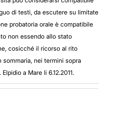
ssità può considerarsi compatibile
uo di testi, da escutere su limitate
one probatoria orale è compatibile
anto non essendo allo stato
e, cosicché il ricorso al rito
on sommaria, nei termini sopra
 Elpidio a Mare li 6.12.2011.