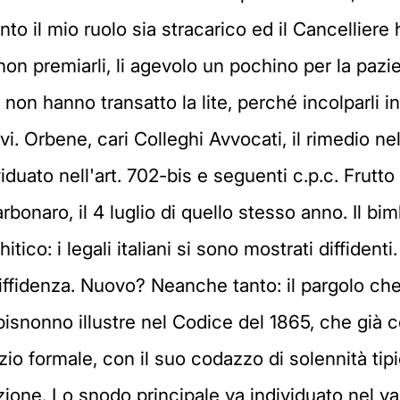
nto il mio ruolo sia stracarico ed il Cancelliere h
 non premiarli, li agevolo un pochino per la pa
 non hanno transatto la lite, perché incolparli 
vi. Orbene, cari Colleghi Avvocati, il rimedio nel
duato nell'art. 702-bis e seguenti c.p.c. Frutto
rbonaro, il 4 luglio di quello stesso anno. Il bi
tico: i legali italiani si sono mostrati diffidenti
ffidenza. Nuovo? Neanche tanto: il pargolo che
 bisnonno illustre nel Codice del 1865, che già c
dizio formale, con il suo codazzo di solennità t
one. Lo snodo principale va individuato nel vag