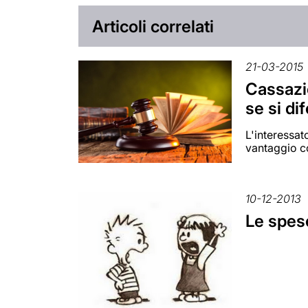
Articoli correlati
21-03-2015
Cassazio
se si di
L'interessat
vantaggio c
10-12-2013
Le spese