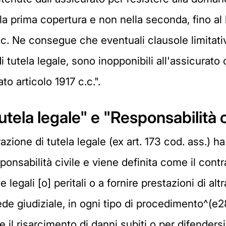
la prima copertura e non nella seconda, fino al
c.c. Ne consegue che eventuali clausole limitati
i tutela legale, sono inopponibili all'assicurato
to articolo 1917 c.c.".
tela legale" e "Responsabilità ci
razione di tutela legale (ex art. 173 cod. ass.) h
ponsabilità civile e viene definita come il contr
legali [o] peritali o a fornire prestazioni di alt
sede giudiziale, in ogni tipo di procedimento^(e
e il risarcimento di danni subiti o per difender