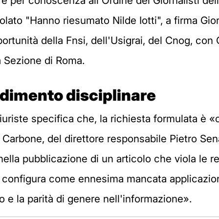
a e per conoscenza all'Ordine dei Giornalisti del
itolato "Hanno riesumato Nilde Iotti", a firma Gi
rtunità della Fnsi, dell'Usigrai, del Cnog, con 
ia Sezione di Roma.
edimento disciplinare
uriste specifica che, la richiesta formulata è 
o Carbone, del direttore responsabile Pietro Senal
ella pubblicazione di un articolo che viola le r
si configura come ennesima mancata applicazione
to e la parità di genere nell'informazione».