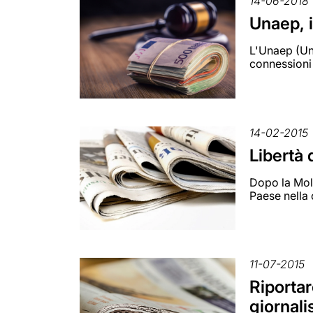
14-06-2018
Unaep, i
L'Unaep (Uni
connessioni 
14-02-2015
Libertà 
Dopo la Mol
Paese nella 
11-07-2015
Riportar
giornali