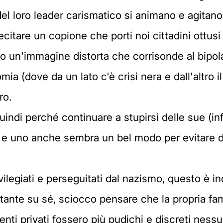
 del loro leader carismatico si animano e agitano
ecitare un copione che porti noi cittadini ottusi 
rono un'immagine distorta che corrisonde al bipo
omia (dove da un lato c'è crisi nera e dall'altro i
ro.
uindi perché continuare a stupirsi delle sue (inf
 e uno anche sembra un bel modo per evitare di
rivilegiati e perseguitati dal nazismo, questo è
tante su sé, sciocco pensare che la propria fam
enti privati fossero più pudichi e discreti nes