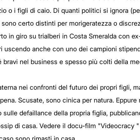
io o i figli di caio. Di quanti politici si ignora 
i sono certo distinti per morigeratezza o discre
o in giro su trialberi in Costa Smeralda con ex
ri uscendo anche con uno dei campioni stipendia
é bravi nel business e spesso più colti della me
erna nei confronti del futuro dei propri figli, 
ena. Scusate, sono cinica per natura. Eppure 
 sulle defaillance della propria figlia, pubblic
gossip di casa. Vedere il docu-film "Videocracy "
caso sono rimasti in casa....