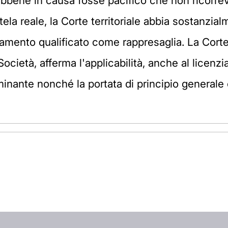
sebbene in causa fosse pacifico che non ricorre
ela reale, la Corte territoriale abbia sostanzialm
ziamento qualificato come rappresaglia. La Cort
 Società, afferma l'applicabilità, anche al licenz
minante nonché la portata di principio generale c