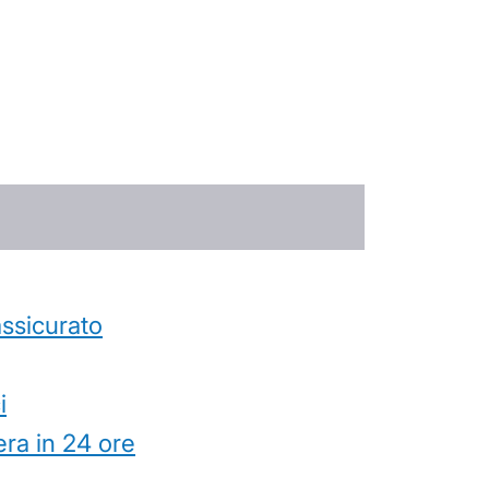
’assicurato
i
ra in 24 ore