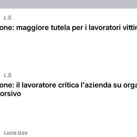
L.S.
ne: maggiore tutela per i lavoratori vitti
L.S.
ne: il lavoratore critica l'azienda su org
torsivo
Lucia Izzo