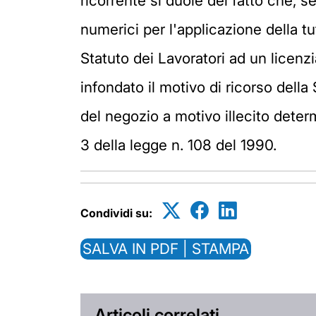
ricorrente si duole del fatto che, 
numerici per l'applicazione della tut
Statuto dei Lavoratori ad un licen
infondato il motivo di ricorso della
del negozio a motivo illecito deter
3 della legge n. 108 del 1990.
Condividi su:
SALVA IN PDF | STAMPA
Articoli correlati