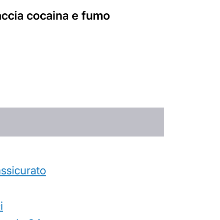
accia cocaina e fumo
’assicurato
i