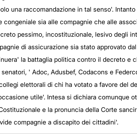
solo una raccomandazione in tal senso'. Intanto i
 congeniale sia alle compagnie che alle associ
reto pessimo, incostituzionale, lesivo degli int
pagnie di assicurazione sia stato approvato dal 
nuera' la battaglia politica contro il decreto e c
i senatori, ' Adoc, Adusbef, Codacons e Feder
llegi elettorali di chi ha votato a favore del dec
 occasione utile'. Intesa si dichiara comunque ott
ostituzionale e la pronuncia della Corte sancira
avide compagnie a discapito dei cittadini'.