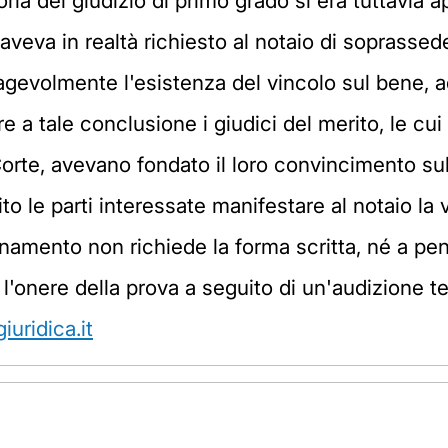
toria del giudizio di primo grado si era tuttavia 
aveva in realtà richiesto al notaio di soprasse
 agevolmente l'esistenza del vincolo sul bene, 
re a tale conclusione i giudici del merito, le c
orte, avevano fondato il loro convincimento sul
to le parti interessate manifestare al notaio la 
namento non richiede la forma scritta, né a pena 
'onere della prova a seguito di un'audizione te
uridica.it