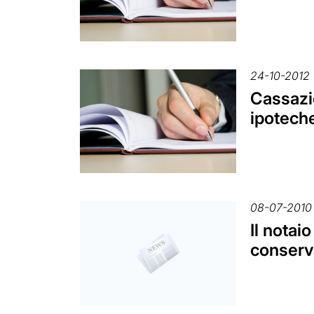
24-10-2012
Cassazio
ipotech
08-07-2010
Il notai
conserv