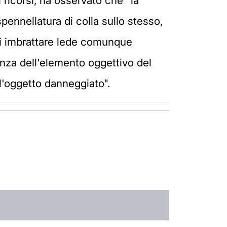
i ricorsi, ha osservato che "la
pennellatura di colla sullo stesso,
 di imbrattare lede comunque
tenza dell'elemento oggettivo del
ll'oggetto danneggiato".