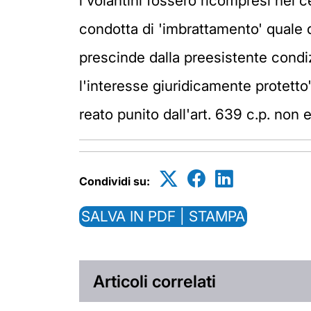
i volantini fossero ricompresi nel c
condotta di 'imbrattamento' quale qu
prescinde dalla preesistente condi
l'interesse giuridicamente protetto"
reato punito dall'art. 639 c.p. non
Condividi su:
SALVA IN PDF | STAMPA
Articoli correlati