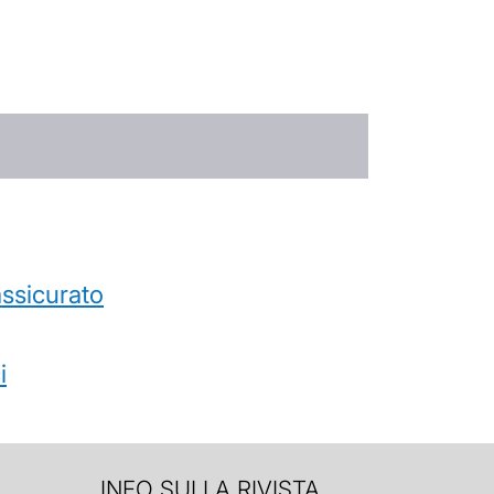
’assicurato
i
INFO SULLA RIVISTA