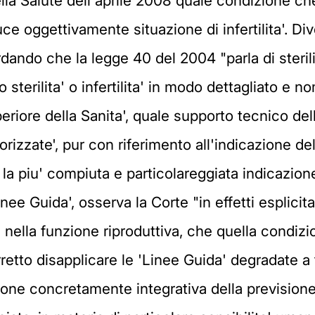
la Salute dell'aprile 2008 quale condizione che,
uce oggettivamente situazione di infertilita'. Di
dando che la legge 40 del 2004 "parla di sterilita
sterilita' o infertilita' in modo dettagliato e n
periore della Sanita', quale supporto tecnico de
torizzate', pur con riferimento all'indicazione de
a piu' compiuta e particolareggiata indicazione 
nee Guida', osserva la Corte "in effetti esplicit
 nella funzione riproduttiva, che quella condizione 
etto disapplicare le 'Linee Guida' degradate a 
ne concretamente integrativa della previsione