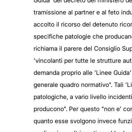
Guida' del decreto del ministero del
tramissione al partner e al feto ind
accolto il ricorso del detenuto ricor
specifiche patologie che producano 
richiama il parere del Consiglio Su
'vincolanti per tutte le strutture au
demanda proprio alle 'Linee Guida' l
generale quadro normativo". Tali 'Li
patologiche, a vario livello incidenti
producono". Per questo "non e' corr
quanto esse svolgono invece funzio