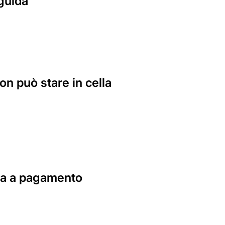
 guida
n può stare in cella
oga a pagamento