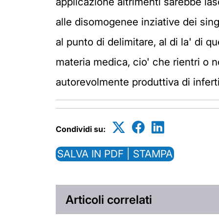
applicazione altrimenti sarebbe lasc
alle disomogenee inziative dei sing
al punto di delimitare, al di la' di
materia medica, cio' che rientri o n
autorevolmente produttiva di infertili
Condividi su:
SALVA IN PDF | STAMPA
Articoli correlati