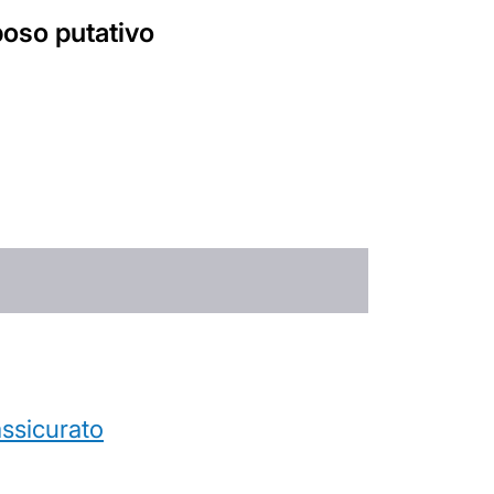
poso putativo
’assicurato