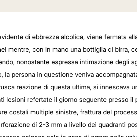
vidente di ebbrezza alcolica, viene fermata all
nel mentre, con in mano una bottiglia di birra, ce
stendo, nonostante espressa intimazione degli age
o, la persona in questione veniva accompagnata n
usca reazione di questa ultima, si innescava una
nti lesioni refertate il giorno seguente presso i
re costali multiple sinistre, frattura del process
erforazione di 2-3 mm a livello dei quadranti p