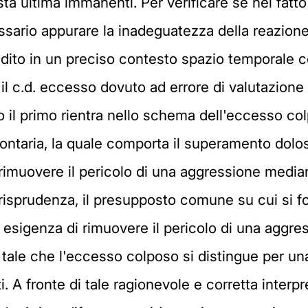
sta ultima immanenti. Per verificare se nel fatt
cessario appurare la inadeguatezza della reazion
edito in un preciso contesto spazio temporale c
l c.d. eccesso dovuto ad errore di valutazione
il primo rientra nello schema dell'eccesso colp
ontaria, la quale comporta il superamento dolos
imuovere il pericolo di una aggressione media
isprudenza, il presupposto comune su cui si fo
l' esigenza di rimuovere il pericolo di una agg
tale che l'eccesso colposo si distingue per una
. A fronte di tale ragionevole e corretta interp