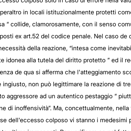
eccesso colposo solo in caso di errore nella val
peraltro in locali istituzionalmente protetti com
ifesa “ collide, clamorosamente, con il senso com
upposti ex art.52 del codice penale. Nel caso de
 necessità della reazione, “intesa come inevitabil
onea alla tutela del diritto protetto ” ed il re
entenza de qua si afferma che l'atteggiamento s
ingiusto, non può legittimare la reazione di tre
unto aggressore ad un autentico pestaggio “ piu
ne di inoffensività”. Ma, concettualmente, nella 
se dell'eccesso colposo vi stanno i medesimi p