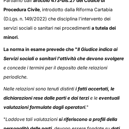
Partiamo dall'
articolo 473-bis.27 del Codice di
Procedura Civile
, introdotto dalla Riforma Cartabia
(D.Lgs. n. 149/2022) che disciplina l'intervento dei
servizi sociali o sanitari nei procedimenti
a tutela dei
minori
.
La norma in esame prevede che "
Il Giudice indica ai
Servizi sociali o sanitari l'attività che devono svolgere
e concede i termini per il deposito delle relazioni
periodiche.
Nelle relazioni sono tenuti distinti
i fatti accertati, le
dichiarazioni rese dalle parti e dai terzi
e le
eventuali
valutazioni formulate dagli operatori
.
"
"
Laddove tali valutazioni
si riferiscono a profili della
personalità delle parti
, devono essere fondate su
dati