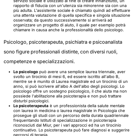
servizio sociale è utilizzato al fine di creare innanzitutto, un
rapporto di fiducia con un'utenza sia minorenne sia con una
più adulta. L'assistente sociale è chiamato quindi ad effettuare
una attenta valutazione di quella specifica e singola situazione
osservata; da questo successivamente si arriverà ad
organizzare un progetto di aiuto, il quale per esempio potrà
chiamare in causa anche la professionalità dello psicologo.
Psicologo, psicoterapeuta, psichiatra e psicoanalista
sono figure professionali distinte, con diversi ruoli,
competenze e specializzazioni.
Lo psicologo
può avere una semplice laurea triennale, aver
svolto un tirocinio di mesi 6, ed essere iscritto all'albo B,
mentre se è munito di Laurea magistrale ed un tirocinio di un
anno, si può iscrivere all'albo A dell'albo degli psicologi. Lo
psicologo offre un sostegno psicologico, il che aiuta ma non
possiede l'abilitazione alla psicoterapia e non può trattare
disturbi psicologici.
Lo psicoterapeuta
è un professionista della salute mentale
con laurea in medicina o laurea magistrale in Psicologia che
prosegue gli studi con un percorso della durata quadriennale
frequentando Istituti di specializzazione in psicoterapia
riconosciuti dal Miur, per i vari approcci ed ha un tirocinio
continuativo. Lo psicoterapeuta può fare diagnosi e suggerire
percorsi di terapia.