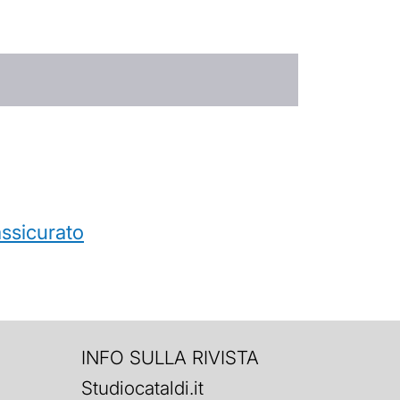
’assicurato
INFO SULLA RIVISTA
Studiocataldi.it