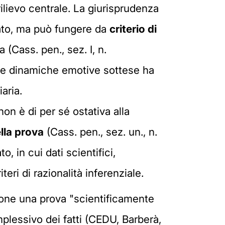
rilievo centrale. La giurisprudenza
eato, ma può fungere da
criterio di
(Cass. pen., sez. I, n.
elle dinamiche emotive sottese ha
aria.
on è di per sé ostativa alla
lla prova
(Cass. pen., sez. un., n.
 in cui dati scientifici,
i di razionalità inferenziale.
pone una prova "scientificamente
lessivo dei fatti (CEDU, Barberà,