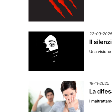
22-09-202
Il silenz
Una visione 
19-11-2025
La difes
I maltrattam