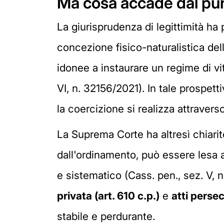
Ma cosa accade dal punt
La giurisprudenza di legittimità ha 
concezione fisico-naturalistica de
idonee a instaurare un regime di vi
VI, n. 32156/2021). In tale prospett
la coercizione si realizza attraverso
La Suprema Corte ha altresì chiari
dall'ordinamento, può essere lesa a
e sistematico (Cass. pen., sez. V, 
privata (art. 610 c.p.)
e
atti persec
stabile e perdurante.