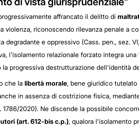
o di vista giurisprudenziale"
progressivamente affrancato il delitto di
maltrat
lla violenza, riconoscendo rilevanza penale a c
ta degradante e oppressivo (Cass. pen., sez. VI
iva, l'isolamento relazionale forzato integra una
 la progressiva destrutturazione dell'identità de
to che la
libertà morale
, bene giuridico tutelat
nche in assenza di costrizione fisica, mediante
n. 1786/2020). Ne discende la possibile concorr
utori (art. 612-bis c.p.)
, qualora l'isolamento 