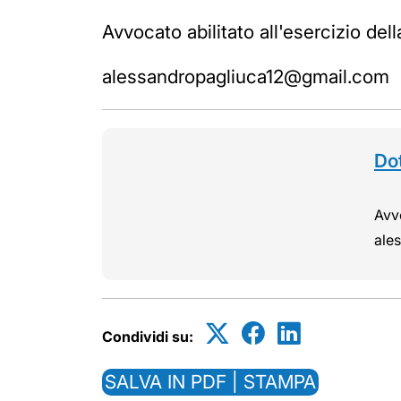
Avvocato abilitato all'esercizio del
alessandropagliuca12@gmail.com
Do
Avvo
ale
Condividi su:
SALVA IN PDF | STAMPA