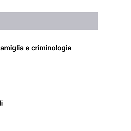
 famiglia e criminologia
i
a