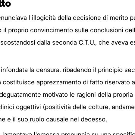
tto
nunciava l'illogicità della decisione di merito pe
o il proprio convincimento sulle conclusioni de
iscostandosi dalla seconda C.T.U., che aveva es
infondata la censura, ribadendo il principio sec
 costituisce apprezzamento di fatto riservato al
 adeguatamente motivato le ragioni della propria
linici oggettivi (positività delle colture, andam
ne e il suo ruolo causale nel decesso.
e lamentava l'omessa pronuncia su una specifica