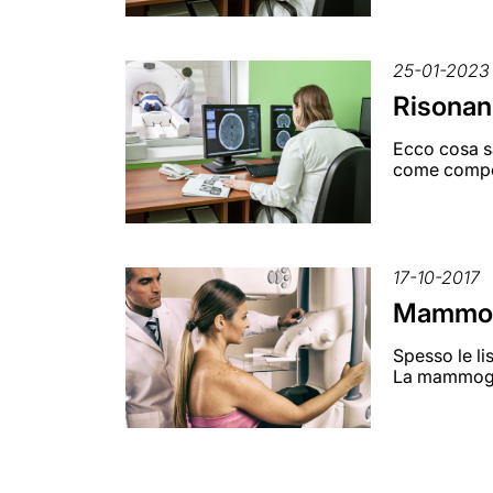
25-01-2023
Risonanz
Ecco cosa sa
come compor
17-10-2017
Mammogra
Spesso le lis
La mammogra