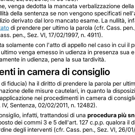
ne, venga dedotta la mancata verbalizzazione della r
llità della sentenza se non vengono specificati nell'
dizio derivato dal loro mancato esame. La nullità, in
tato
di prendere per ultimo la parola (cfr. Cass. pen
ss. pen., Sez. VI, 17/02/1997, n. 4911).
ta solamente con l'atto di appello nel caso in cui il 
 ultimo venga emesso in udienza in presenza sua e del
ente in udienza, pena la sua tardività.
enti in camera di consiglio
i fiducia) ha il diritto di prendere la parola per ult
azione delle misure cautelari, in quanto la disposizi
pplicazione nei procedimenti in camera di consiglio
 IV, Sentenza, 02/02/2011, n. 12482).
siglio, infatti, trattandosi di una
procedura più sn
posto dei commi 3 e 5 dell'art. 127 c.p.p. qualora il
rdine degli interventi (cfr. Cass. pen., Sez. VI, 26/0