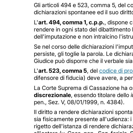
Gli articoli 494 e 523, comma 5, del co
dichiarazioni spontanee ed il suo diritt
L'
art. 494, comma 1, c.p.p.
, dispone c
rendere in ogni stato del dibattimento 
dell'imputazione e non intralcino l'istr
Se nel corso delle dichiarazioni l'impu
persiste, gli toglie la parola. Le dich
Giudice può disporre che il verbale sia
L'
art. 523, comma 5
, del
codice di pr
difensore di fiducia) deve avere, a pen
La Corte Suprema di Cassazione ha oss
discrezionale
, essendo titolare dello
pen., Sez. V, 08/01/1999, n. 4384).
Il diritto a rendere dichiarazioni spo
sia fisicamente presente all'udienza: i
rigetto dell'istanza di rendere dichi