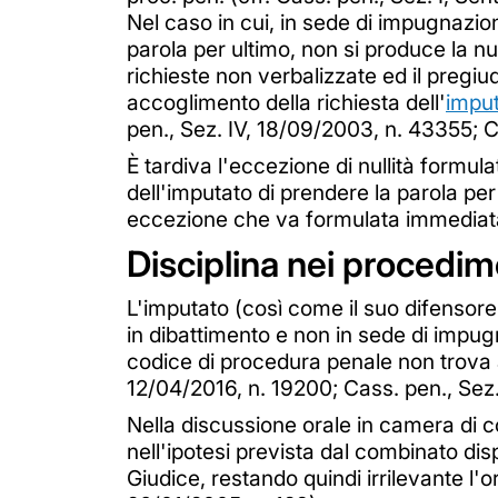
Nel caso in cui, in sede di impugnazio
parola per ultimo, non si produce la nu
richieste non verbalizzate ed il pregiu
accoglimento della richiesta dell'
impu
pen., Sez. IV, 18/09/2003, n. 43355; Ca
È tardiva l'eccezione di nullità formula
dell'imputato di prendere la parola per
eccezione che va formulata immediatam
Disciplina nei procedim
L'imputato (così come il suo difensore d
in dibattimento e non in sede di impugn
codice di procedura penale non trova a
12/04/2016, n. 19200; Cass. pen., Sez.
Nella discussione orale in camera di con
nell'ipotesi prevista dal combinato dis
Giudice, restando quindi irrilevante l'o