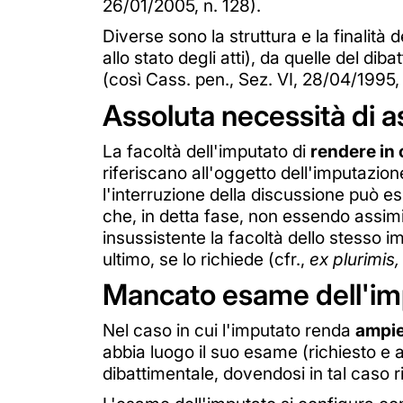
26/01/2005, n. 128).
Diverse sono la struttura e la finalit
allo stato degli atti), da quelle del d
(così Cass. pen., Sez. VI, 28/04/1995, 
Assoluta necessità di 
La facoltà dell'imputato di
rendere in 
riferiscano all'oggetto dell'imputazion
l'interruzione della discussione può e
che, in detta fase, non essendo assimi
insussistente la facoltà dello stesso im
ultimo, se lo richiede (cfr.,
ex plurimis,
Mancato esame dell'im
Nel caso in cui l'imputato renda
ampie
abbia luogo il suo esame (richiesto e 
dibattimentale, dovendosi in tal caso r