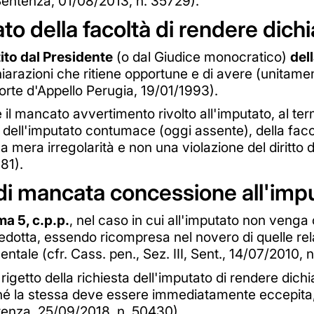
, Sentenza, 01/08/2013, n. 35729).
o della facoltà di rendere dichi
ito dal Presidente
(o dal Giudice monocratico)
del
hiarazioni che ritiene opportune e di avere (unitament
orte d'Appello Perugia, 19/01/1993).
l mancato avvertimento rivolto all'imputato, al term
o dell'imputato contumace (oggi assente), della fac
 mera irregolarità e non una violazione del diritto d
81).
o di mancata concessione all'imp
ma 5, c.p.p.
, nel caso in cui all'imputato non venga
dotta, essendo ricompresa nel novero di quelle re
mentale (cfr. Cass. pen., Sez. III, Sent., 14/07/2010, 
l rigetto della richiesta dell'imputato di rendere di
cché la stessa deve essere immediatamente eccepita, 
entenza, 25/09/2018, n. 50430).