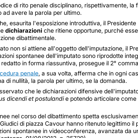
dice di rito penale disciplinano, rispettivamente, la 
o ad avere la parola per ultimo.
he, esaurita l'esposizione introduttiva, il President
le
dichiarazioni
che ritiene opportune, purché esse 
uzione dibattimentale.
tato non si attiene all'oggetto dell'imputazione, il P
iarazioni spontanee dell'imputato sono riprodotte inte
 redatto in forma riassuntiva, prosegue il 2° comma 
ocedura penale
, a sua volta, afferma che in ogni ca
a di nullità, la parola per ultimo, se la domanda.
ervato che le dichiarazioni difensive dell'imputat
ius dicendi et postulandi
e potendo articolare come 
ntanee nel corso del dibattimento spetta esclusivamen
 Giudici di piazza Cavour hanno ritenuto legittimo il
arazioni spontanee in videoconferenza, avanzata da