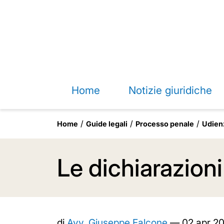
Home
Notizie giuridiche
Home
Guide legali
Processo penale
Udienz
Le dichiarazion
di
Avv. Giuseppe Falcone
—
02 apr 2