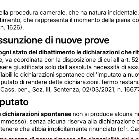
à della procedura camerale, che ha natura incidental
ibattimento, che rappresenta il momento della piena c
n. 1626).
assunzione di nuove prove
ogni stato del dibattimento le dichiarazioni che r
e, va coordinata con la disposizione di cui all'art. 
ssere giustificata solo dall'assoluta necessità di 
labili le dichiarazioni spontanee dell'imputato a nu
putato di rendere dette dichiarazioni, fermo restando
Cass. pen., Sez. III, Sentenza, 02/03/2021, n. 16677
putato
 dichiarazioni spontanee
non si produce alcuna nu
ammesso), senza alcuna riserva alla dichiarazione di
itenere che abbia implicitamente rinunciato (cfr. Ca