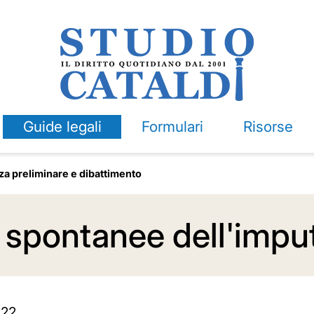
Guide legali
Formulari
Risorse
a preliminare e dibattimento
i spontanee dell'impu
022