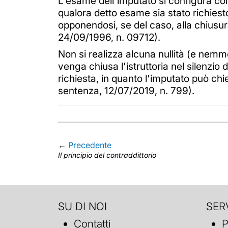
L'esame dell'imputato si configura 
qualora detto esame sia stato richiest
opponendosi, se del caso, alla chiusura
24/09/1996, n. 09712).
Non si realizza alcuna nullità (e nemmen
venga chiusa l'istruttoria nel silenzi
richiesta, in quanto l'imputato può ch
sentenza, 12/07/2019, n. 799).
←
Precedente
Il principio del contraddittorio
SU DI NOI
SERV
Contatti
P