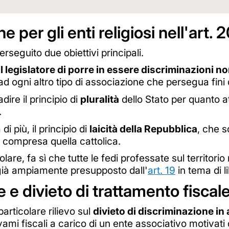
e per gli enti religiosi nell'art. 
rseguito due obiettivi principali.
il legislatore di porre in essere discriminazioni n
ad ogni altro tipo di associazione che persegua fini di
dire il principio di
pluralità
dello Stato per quanto at
.
i più, il principio di
laicità della Repubblica
, che s
i compresa quella cattolica.
are, fa sì che tutte le fedi professate sul territori
già ampiamente presupposto dall'
art. 19
in tema di l
 e divieto di trattamento fiscal
rticolare rilievo sul
divieto di discriminazione in 
avami fiscali a carico di un ente associativo motivat