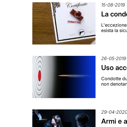
15-08-2019
La condo
L'eccezione 
esista la si
26-05-2019
Uso acco
Condotte dub
non denotano
29-04-202
Armi e a