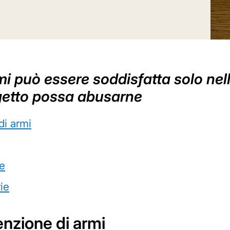
rmi può essere soddisfatta solo nel
ggetto possa abusarne
di armi
te
rie
enzione di armi