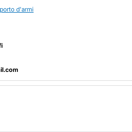
 porto d'armi
i
il.com