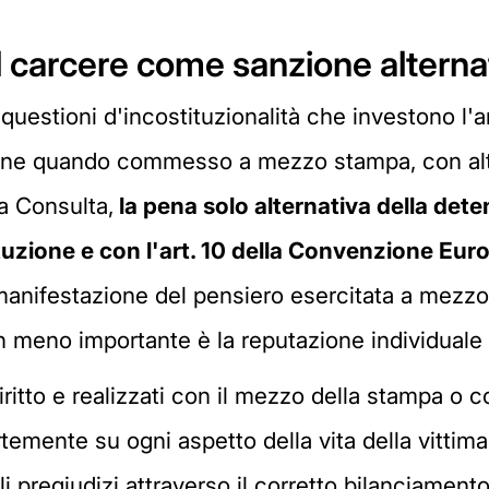
il carcere come sanzione alterna
 questioni d'incostituzionalità che investono l
zione quando commesso a mezzo stampa, con alt
a Consulta,
la pena solo alternativa della det
ituzione e con l'art. 10 della Convenzione Eur
i manifestazione del pensiero esercitata a mezz
meno importante è la reputazione individuale le
e diritto e realizzati con il mezzo della stampa 
rtemente su ogni aspetto della vita della vittima
li pregiudizi attraverso il corretto bilanciament