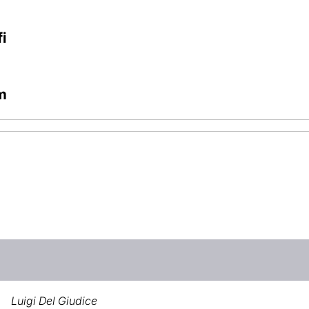
i
m
Luigi Del Giudice