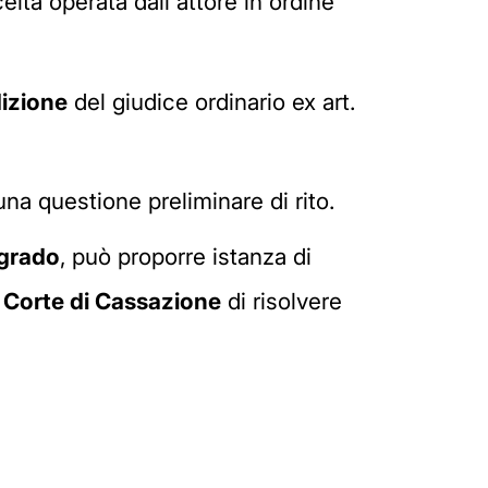
lta operata dall'attore in ordine
dizione
del giudice ordinario ex art.
na questione preliminare di rito.
 grado
, può proporre istanza di
a Corte di Cassazione
di risolvere