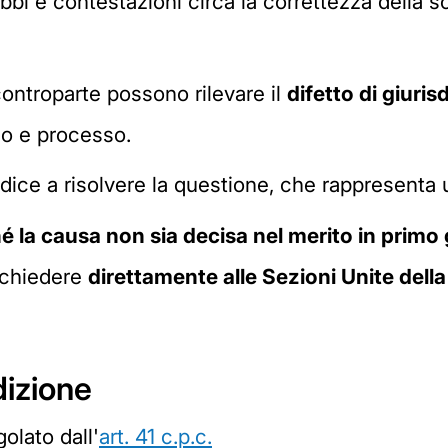
bi e contestazioni circa la correttezza della sce
a controparte possono rilevare il
difetto di giuris
do e processo.
ice a risolvere la questione, che rappresenta u
hé la causa non sia decisa nel merito in primo
 chiedere
direttamente alle Sezioni Unite dell
dizione
olato dall'
art. 41 c.p.c.