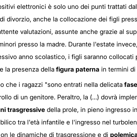
sitivi elettronici è solo uno dei punti trattati d
 divorzio, anche la collocazione dei figli presso
o attente valutazioni, assunte anche grazie al s
minori presso la madre. Durante l'estate invece, 
essivo anno scolastico, i figli saranno collocati
e la presenza della
figura paterna
in termini d
o che i ragazzi "sono entrati nella delicata
fase
ollo di un genitore. Peraltro, la (…) dovrà impl
ni trasgressive
della prole, in pieno ingresso 
lico tra l'età infantile e l'ingresso nel turbol
 con le dinamiche di trasgressione e di
polemica