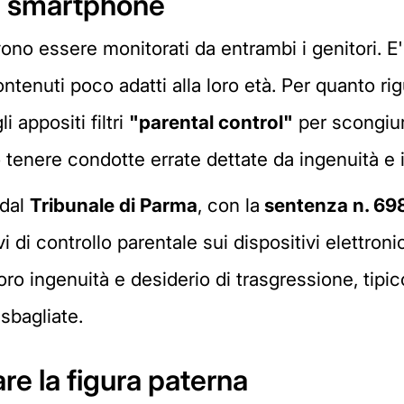
c e smartphone
no essere monitorati da entrambi i genitori. E'
ntenuti poco adatti alla loro età. Per quanto r
 appositi filtri
"parental control"
per scongiura
no tenere condotte errate dettate da ingenuità e
 dal
Tribunale di Parma
, con la
sentenza n. 69
di controllo parentale sui dispositivi elettronici
oro ingenuità e desiderio di trasgressione, tipi
sbagliate.
e la figura paterna