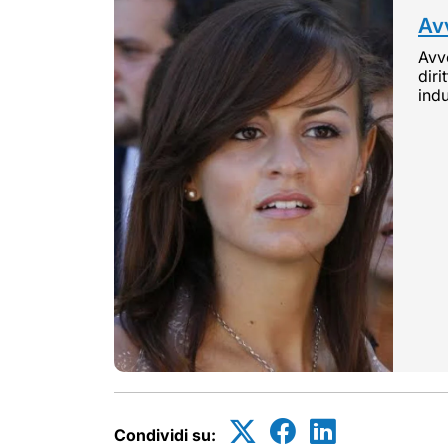
Avv
Avvo
diri
indu
Condividi su: