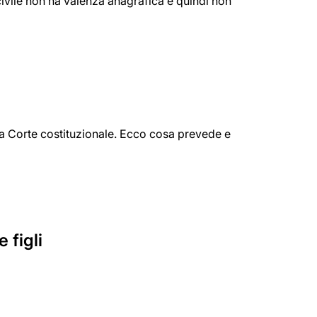
ivile non ha valenza anagrafica e quindi non
lla Corte costituzionale. Ecco cosa prevede e
 figli