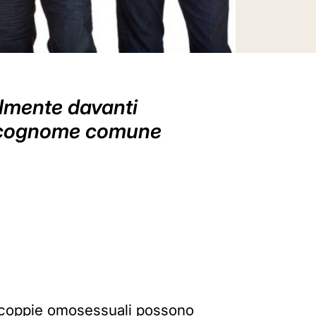
ilmente davanti
 un cognome comune
 le coppie omosessuali possono