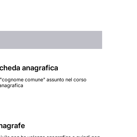
scheda anagrafica
 il "cognome comune" assunto nel corso
 anagrafica
anagrafe