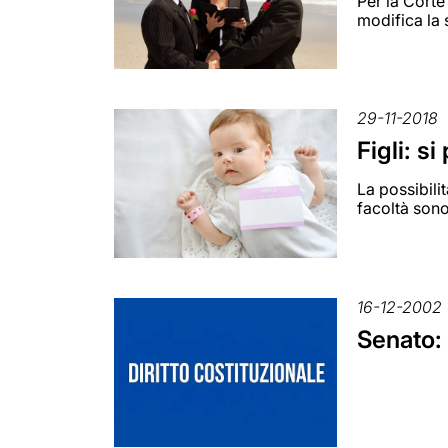
Per la Corte
modifica la
29-11-2018
Figli: s
La possibili
facoltà sono
16-12-2002
Senato: