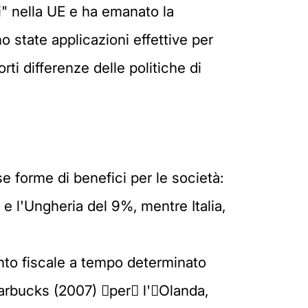
i" nella UE e ha emanato la
no state applicazioni effettive per
rti differenze delle politiche di
e forme di benefici per le società:
e l'Ungheria del 9%, mentre Italia,
nto fiscale a tempo determinato
rbucks (2007) 􏰆per􏰇 l'􏰋Olanda,