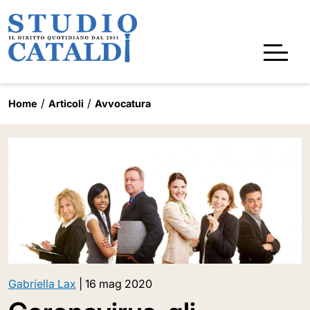
Home
Articoli
Avvocatura
Gabriella Lax
|
16 mag 2020