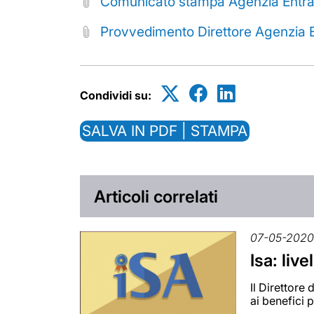
Comunicato stampa Agenzia Entrat
Provvedimento Direttore Agenzia 
Condividi su:
SALVA IN PDF | STAMPA
Articoli correlati
07-05-202
Isa: live
Il Direttore
ai benefici 