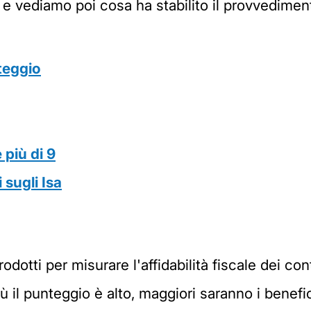
e vediamo poi cosa ha stabilito il provvediment
nteggio
 più di 9
 sugli Isa
trodotti per misurare l'affidabilità fiscale dei co
ù il punteggio è alto, maggiori saranno i benefic