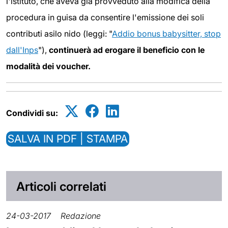
l'istituto, che aveva già provveduto alla modifica della
procedura in guisa da consentire l'emissione dei soli
contributi asilo nido (leggi: "
Addio bonus babysitter, stop
dall'Inps
"),
continuerà ad erogare il beneficio con le
modalità dei voucher.
Condividi su:
SALVA IN PDF | STAMPA
Articoli correlati
24-03-2017
Redazione