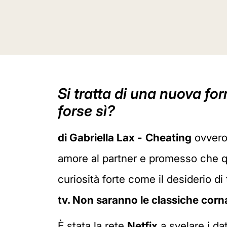
Si tratta di una nuova f
forse sì?
di Gabriella Lax -
Cheating
ovvero
amore al partner e promesso che qu
curiosità forte come il desiderio d
tv. Non saranno le classiche corn
È stata la rete
Netfix
a svelare i da