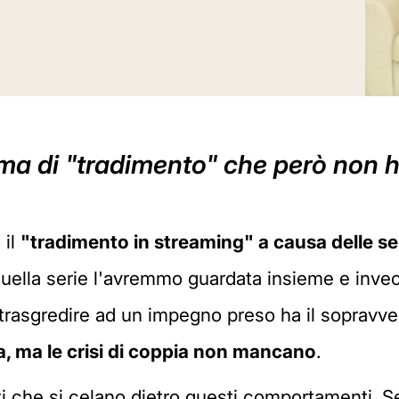
orma di "tradimento" che però non 
 il
"tradimento in streaming" a causa delle ser
ella serie l'avremmo guardata insieme e invece,
i trasgredire ad un impegno preso ha il sopravv
a, ma le crisi di coppia non mancano
.
ti che si celano dietro questi comportamenti. S