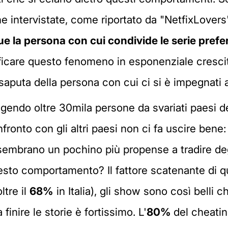
e intervistate, come riportato da "NetfixLove
e la persona con cui condivide le serie prefer
sificare questo fenomeno in esponenziale cresci
saputa della persona con cui ci si è impegnati 
olgendo oltre 30mila persone da svariati paesi 
onfronto con gli altri paesi non ci fa uscire ben
ne sembrano un pochino più propense a tradire d
to comportamento? Il fattore scatenante di qu
ltre il
68%
in Italia), gli show sono così belli 
inire le storie è fortissimo. L'
80%
del cheatin