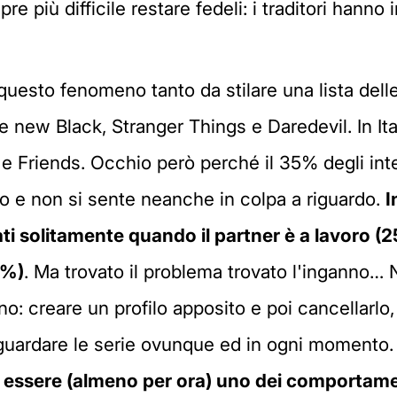
mpre più difficile restare fedeli: i traditori hann
esto fenomeno tanto da stilare una lista delle c
e new Black, Stranger Things e Daredevil. In It
 e Friends. Occhio però perché il 35% degli inte
to e non si sente neanche in colpa a riguardo.
I
i solitamente quando il partner è a lavoro (25
8%)
. Ma trovato il problema trovato l'inganno… Ne
no: creare un profilo apposito e poi cancellarl
 guardare le serie ovunque ed in ogni momento
essere (almeno per ora) uno dei comportamenti