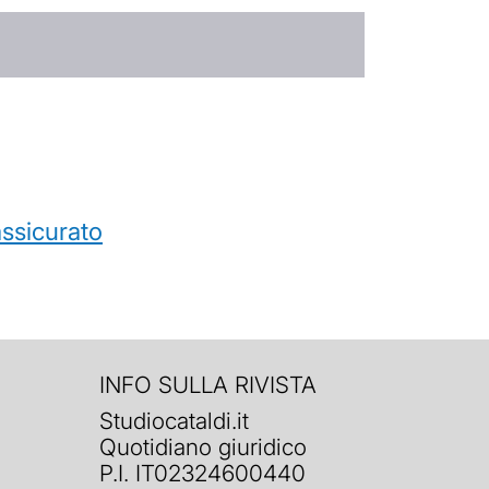
’assicurato
INFO SULLA RIVISTA
Studiocataldi.it
Quotidiano giuridico
P.I. IT02324600440