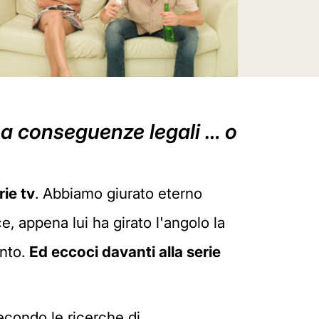
ha conseguenze legali … o
ie tv
. Abbiamo giurato eterno
 appena lui ha girato l'angolo la
ento.
Ed eccoci davanti alla serie
econdo le ricerche di