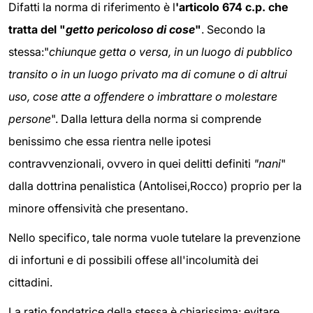
Difatti la norma di riferimento è l
'articolo 674 c.p. che
tratta del "
getto pericoloso di cose
"
. Secondo la
stessa:"
chiunque getta o versa, in un luogo di pubblico
transito o in un luogo privato ma di comune o di altrui
uso, cose atte a offendere o imbrattare o molestare
persone
". Dalla lettura della norma si comprende
benissimo che essa rientra nelle ipotesi
contravvenzionali, ovvero in quei delitti definiti
"nani
"
dalla dottrina penalistica (Antolisei,Rocco) proprio per la
minore offensività che presentano.
Nello specifico, tale norma vuole tutelare la prevenzione
di infortuni e di possibili offese all'incolumità dei
cittadini.
La ratio fondatrice della stessa è chiarissima: evitare