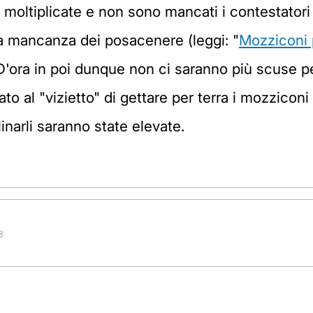
e moltiplicate e non sono mancati i contestator
la mancanza dei posacenere (leggi: "
Mozziconi p
 D'ora in poi dunque non ci saranno più scuse pe
to al "vizietto" di gettare per terra i mozziconi 
inarli saranno state elevate.
B