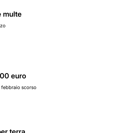
e multe
rzo
 300 euro
2 febbraio scorso
er terra