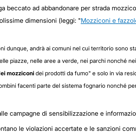
a beccato ad abbandonare per strada mozziconi
colissime dimensioni (leggi: "
Mozziconi e fazzole
ni dunque, andrà ai comuni nel cui territorio sono stat
 nelle piazze, nelle aree a verde, nei parchi nonché ne
 dei mozziconi
dei prodotti da fumo" e solo in via res
 di tombini facenti parte del sistema fognario nonché 
 alle campagne di sensibilizzazione e informazi
tano le violazioni accertate e le sanzioni co