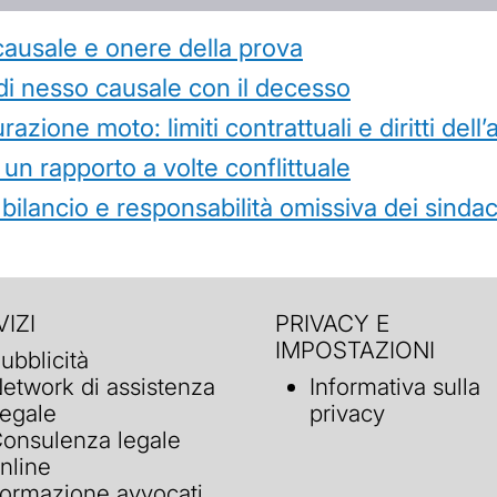
causale e onere della prova
di nesso causale con il decesso
azione moto: limiti contrattuali e diritti dell
 un rapporto a volte conflittuale
 bilancio e responsabilità omissiva dei sindac
IZI
PRIVACY E
IMPOSTAZIONI
ubblicità
etwork di assistenza
Informativa sulla
egale
privacy
onsulenza legale
nline
ormazione avvocati