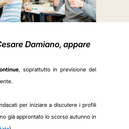
 Cesare Damiano, appare
ontinue
, soprattutto in previsione del
lente.
dacati per iniziare a discutere i profili
vano già approntato lo scorso autunno in
tato
).