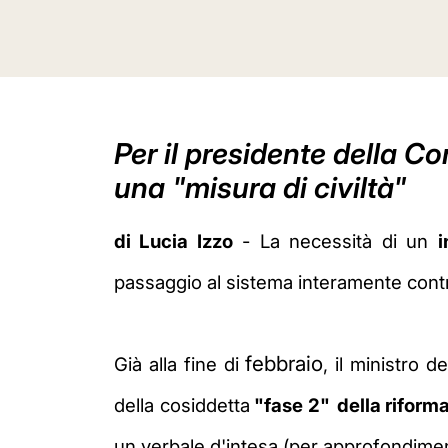
Per il presidente della 
una "misura di civiltà"
di Lucia Izzo
- La necessità di un
i
passaggio al sistema interamente con
febbraio
Già alla fine di
, il ministro d
della cosiddetta
"fase 2"
della riform
un verbale d'intesa (per approfondime