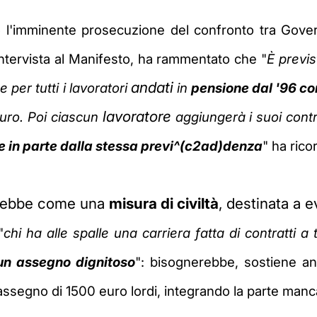
o l'imminente prosecuzione del confronto tra Gover
'intervista al Manifesto, ha rammentato che "
È previs
andati
 per tutti i lavoratori
in
pensione dal '96 con
lavoratore
euro. Poi ciascun
aggiungerà i suoi cont
e in parte dalla stessa previ^(c2ad)denza
" ha ric
rirebbe come una
misura di civiltà
, destinata a 
"
chi ha alle spalle una carriera fatta di contratti a
r un assegno dignitoso
"
: bisognerebbe, sostiene an
ssegno di 1500 euro lordi, integrando la parte manca