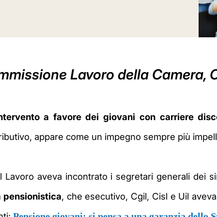
Commissione Lavoro della Camera,
ntervento a favore dei giovani
con carriere disc
tributivo, appare come un impegno sempre più impel
el Lavoro aveva incontrato i segretari generali dei sin
a pensionistica
, che esecutivo, Cgil, Cisl e Uil ave
nti:
Pensione giovani: si pensa a una garanzia dello S