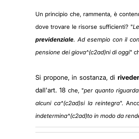
Un principio che, rammenta, è conten
dove trovare le risorse sufficienti? "
Le
previdenziale
. Ad esempio con il cont
pensione dei giova^(c2ad)ni di oggi
" c
Si propone, in sostanza, di
riveder
dall'art. 18
che, "
per quanto riguarda i
alcuni ca^(c2ad)si la reintegra
". Anc
indetermina^(c2ad)to in modo da render