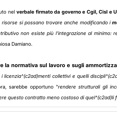
uto nel
verbale firmato da governo e Cgil, Cisl e U
 risorse si possano trovare anche modificando i
me
ributivo non esiste più l'integrazione al minimo: r
hiosa Damiano.
e la normativa sul lavoro e sugli ammortizzat
 licenzia^(c2ad)menti collettivi e quelli discipli^(c2
ora, sarebbe opportuno "
rendere strutturali gli i
e questo contratto meno costoso di quel^(c2ad)li fl