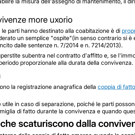
abilire la misura dell'assegno di mantenimento, il diri
nvivenze more uxorio
le parti hanno destinato alla coabitazione è di
propr
siderato un semplice "ospite"(in senso contrario si
cito dalle sentenze n. 7/2014 e n. 7214/2013).
perstite subentra nel contratto d'affitto e, se l'immo
n periodo proporzionale alla durata della convivenza.
a
o la registrazione anagrafica della
coppia di fatt
 utile in caso di separazione, poiché le parti possono 
famiglia di fatto durante la convivenza e quando qu
i che scaturiscono dalla convive