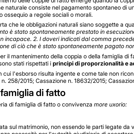
'interno delle coppie di fatto emerge quando la coppi
ione naturale consiste nel pagamento spontaneo di 
 ossequio a regole sociali o morali.
a che le obbligazioni naturali siano soggette a quant
to è stato spontaneamente prestato in esecuzione d
un incapace. 2. I doveri indicati dal comma precede
one di ciò che è stato spontaneamente pagato non p
 il mantenimento della coppia o della famiglia di fa
ono stati rispettati i
principi di proporzionalità e
n cui l'esborso risulta ingente e come tale non ricon
n. 258/2015; Cassazione n. 18632/2015; Cassazion
famiglia di fatto
ia di famiglia di fatto o convivenza
more uxorio:
data sul matrimonio, non essendo le parti legate da 
 necessità per l'autorità giudiziaria di accertare il 