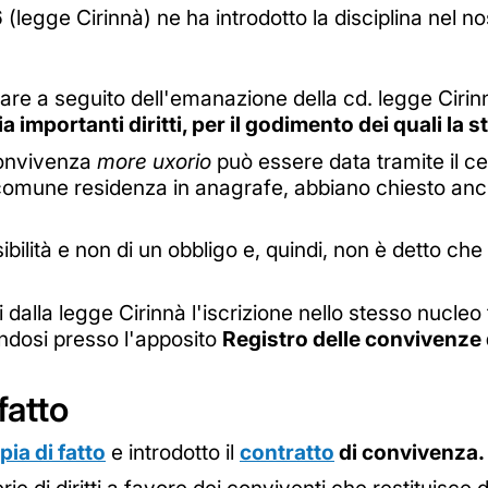
legge Cirinnà) ne ha introdotto la disciplina nel n
are a seguito dell'emanazione della cd. legge Cirinn
a importanti diritti, per il godimento dei quali la
convivenza
more uxorio
può essere data tramite il cer
a comune residenza in anagrafe, abbiano chiesto an
sibilità e non di un obbligo e, quindi, non è detto che
iliti dalla legge Cirinnà l'iscrizione nello stesso nucl
endosi presso l'apposito
Registro delle convivenze 
 fatto
pia di fatto
e introdotto il
contratto
di convivenza.