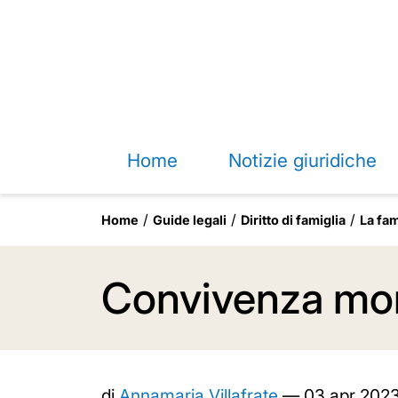
Home
Notizie giuridiche
Home
Guide legali
Diritto di famiglia
La fam
Convivenza mor
di
Annamaria Villafrate
—
03 apr 202