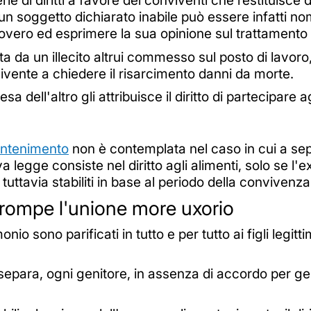
di diritti a favore dei conviventi che restituisce d
di un soggetto dichiarato inabile può essere infatti 
ricovero ed esprimere la sua opinione sul trattament
a da un illecito altrui commesso sul posto di lavoro,
nvivente a chiedere il risarcimento danni da morte.
a dell'altro gli attribuisce il diritto di partecipare agl
ntenimento
non è contemplata nel caso in cui a sepa
a legge consiste nel diritto agli alimenti, solo se l'
tuttavia stabiliti in base al periodo della convivenza
si rompe l'unione more uxorio
monio sono parificati in tutto e per tutto ai figli legit
separa, ogni genitore, in assenza di accordo per gest