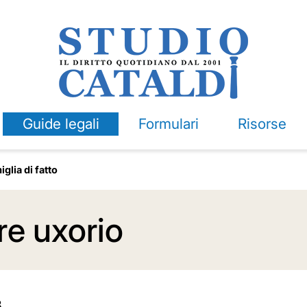
Guide legali
Formulari
Risorse
iglia di fatto
e uxorio
3