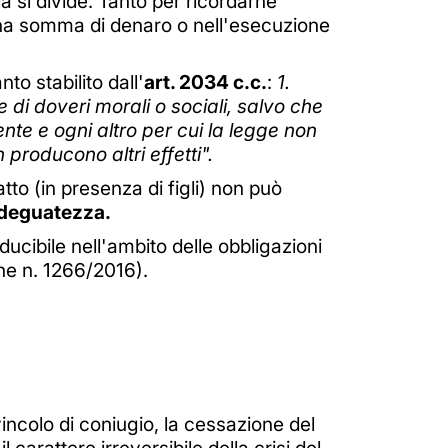
a si divide. Tanto per ricordarne
una somma di denaro o nell'esecuzione
o stabilito dall'
art. 2034 c.c.
:
1.
i doveri morali o sociali, salvo che
nte e ogni altro per cui la legge non
roducono altri effetti".
tto (in presenza di figli) non può
 adeguatezza.
ducibile nell'ambito delle obbligazioni
e n. 1266/2016).
vincolo di coniugio, la cessazione del
carattere irreversibile della crisi del