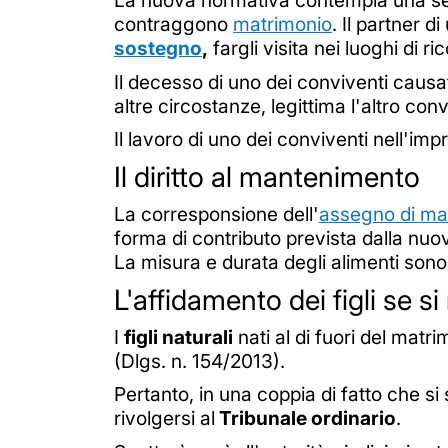
La nuova normativa contempla una serie 
contraggono
matrimonio
. Il partner 
sostegno
,
fargli visita nei luoghi di 
Il decesso di uno dei conviventi causat
altre circostanze, legittima l'altro co
Il lavoro di uno dei conviventi nell'impres
Il diritto al mantenimento
La corresponsione dell'
assegno di ma
forma di contributo prevista dalla nuov
La misura e durata degli alimenti sono 
L'affidamento dei figli se 
I
figli naturali
nati al di fuori del matri
(Dlgs. n. 154/2013).
Pertanto, in una coppia di fatto che si 
rivolgersi al
Tribunale ordinario
.