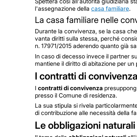
Spetterà così all'autorità giudiziaria st
l'assegnazione della
casa familiare
.
La casa familiare nelle co
Durante la convivenza, se la casa che 
vanta diritti sulla stessa, perché con
n. 17971/2015 aderendo quanto già san
In caso di decesso invece il partner su
mantiene il diritto di abitazione per u
I contratti di convivenz
I
contratti di convivenza
presuppongon
presso il Comune di residenza.
La sua stipula si rivela particolarmente
di contribuzione alle necessità della 
Le obbligazioni natural