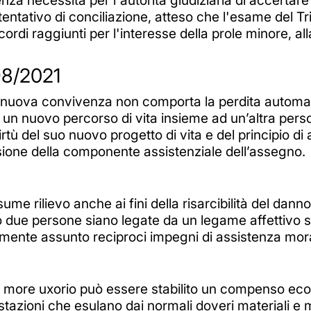
entativo di conciliazione, atteso che l'esame del Tri
cordi raggiunti per l'interesse della prole minore, al
98/2021
la nuova convivenza non comporta la perdita automati
 un nuovo percorso di vita insieme ad un’altra perso
rtù del suo nuovo progetto di vita e del principio di
ione della componente assistenziale dell’assegno.
e rilievo anche ai fini della risarcibilità del dann
ndo due persone siano legate da un legame affettivo s
ente assunto reciproci impegni di assistenza mora
a more uxorio può essere stabilito un compenso eco
stazioni che esulano dai normali doveri materiali e mo