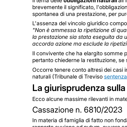
Il tema delle
obbligazioni naturali
all
brevemente il significato, l'obbligaz
spontanea di una prestazione, per puro
L'assenza del vincolo giuridico comport
"Non è ammessa la ripetizione di quan
la prestazione sia stata eseguita da 
accorda azione ma esclude la ripetizi
Il convivente che ha elargito somme per
pertanto chiederne la restituzione, se s
Occorre tenere conto altresì dei casi i
naturali (Tribunale di Treviso
sentenza
La giurisprudenza sulla 
Ecco alcune massime rilevanti in mater
Cassazione n. 6810/2023
In materia di famiglia di fatto non fon
rapporto avviene ad nutum, ovvero senza