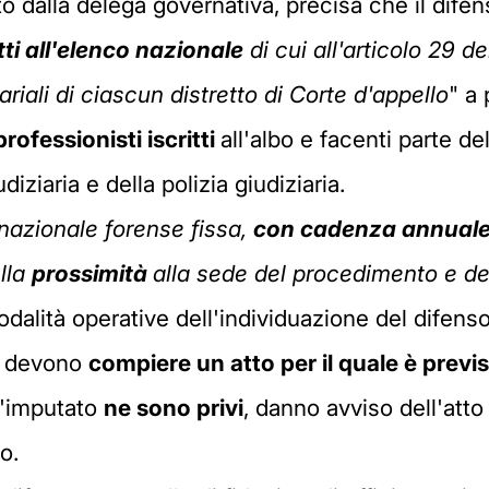
dalla delega governativa, precisa che il difen
tti all'elenco nazionale
di cui all'articolo 29 d
ariali di ciascun distretto di Corte d'appello
" a
professionisti iscritti
all'albo e facenti parte del
iziaria e della polizia giudiziaria.
 nazionale forense fissa,
con cadenza annuale, i
ella
prossimità
alla sede del procedimento e dell
ità operative dell'individuazione del difensore 
se devono
compiere un atto per il quale è previ
l'imputato
ne sono privi
, danno avviso dell'atto
o.