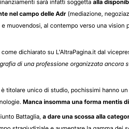
finanziamenti sarà infatti soggetta
alla disponib
nte nel campo delle Adr
(mediazione, negoziazi
zia e muovendosi, al contempo verso una vision p
, come dichiarato su L'AltraPagina.it dal vicepr
grafia di una professione
organizzata ancora s
i è titolare unico di studio, pochissimi hanno un
nologie.
Manca insomma una forma mentis di 
iunto Battaglia,
a dare una scossa alla categor
mpo stragiudiziale e aumentare la gamma dei ser